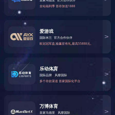
直线导轨轴
更多...
新闻资讯

公司新闻
行业资讯
销售网络
在线咨询
开云(中国)

搜索