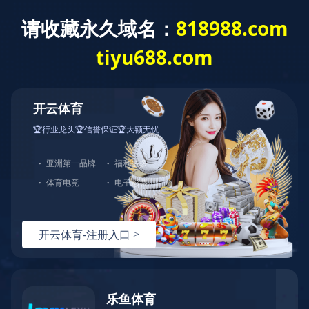
开云手机站登录入口：一家专业研发生产和销售运动系列产品的企业 !
一家专业研发生产和销售运动系列产品的企业 !
biwu@nbanda.cn
/
lulu@nbanda.cn
+86(574)88159598 /
18968312317

网站首页
关于安达

公司介绍
总经理致辞