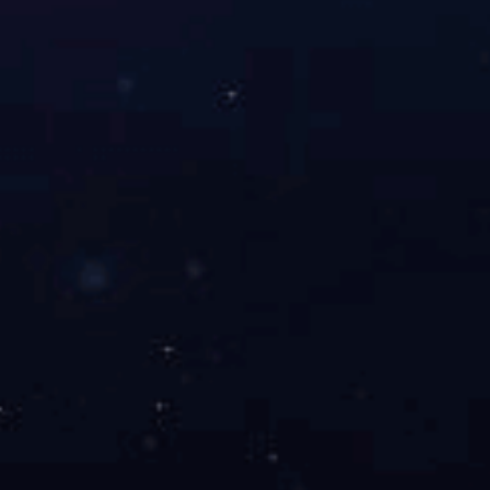
网站建设：中企动力
宁波
网站首页
关于安达
产品中心
新闻资讯
销售网络
在线咨询
联系方式
联系方式
宁波市海曙洞桥工业区洞北路9号
电话：
+86-574-88159598