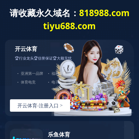
开云手机站登录入口：一家专业研发生产和销售运动系列产品的企业 !
一家专业研发生产和销售运动系列产品的企业 !
biwu@nbanda.cn
/
lulu@nbanda.cn
+86(574)88159598 /
18968312317

网站首页
关于安达

公司介绍
总经理致辞