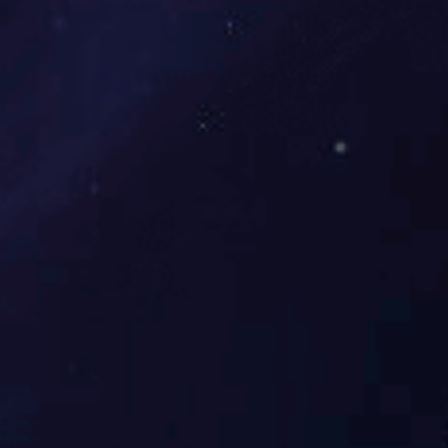
度
AD16
-6~-17
150
M5×0.8
9
5.5
2.5
0.7
3600
1.58
AD20
-7~-20
150
M6×1
10
6.5
2.5
0.7
4200
2.47
AD25
-7~-20
200
M6×1
12
6.5
2.5
0.7
4200
3.85
AD30
-7~-20
200
M8×1.25
15
8.5
3.0
1
4200
5.55
AD35
-9~-25
200
M8×1.25
15
8.5
3.0
1
4200
7.55
AD40
-9~-25
300
M8×1.25
18
8.5
3.0
1
4200
9.87
AD50
-9~-25
300
M8×1.25
18
8.5
3.0
1
4200
15.4