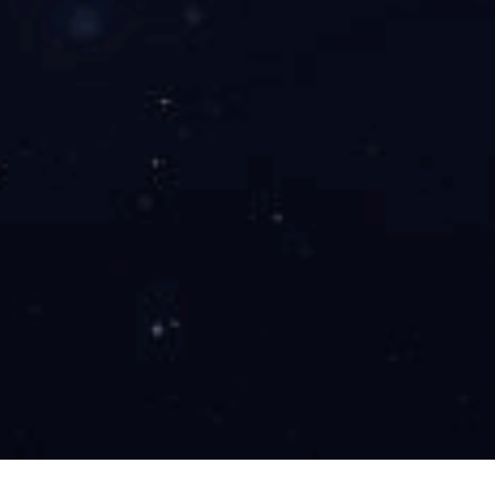
© 开云手机站登录入口 版权所有
浙ICP备12030098号
网站建设：中企动力
宁波
© 开云手机站登录入口 版权所有
浙ICP备12030098号
网站建设：中企动力
宁波
网站首页
关于安达
产品中心
新闻资讯